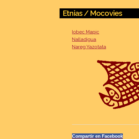
Etnias / Mocovies
Iobec Mapic
Nalladigua
Nareg Yazotata
Compartir en Facebook